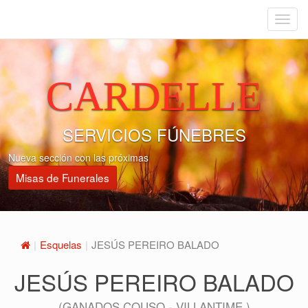
Menu
CARDELLE
SERVICIOS FÚNEBRES
Nueva sección con las próximas
Misas de Funerales
Esquelas
JESÚS PEREIRO BALADO
JESÚS PEREIRO BALADO
(GANADOS COUSO - VILLANTIME )